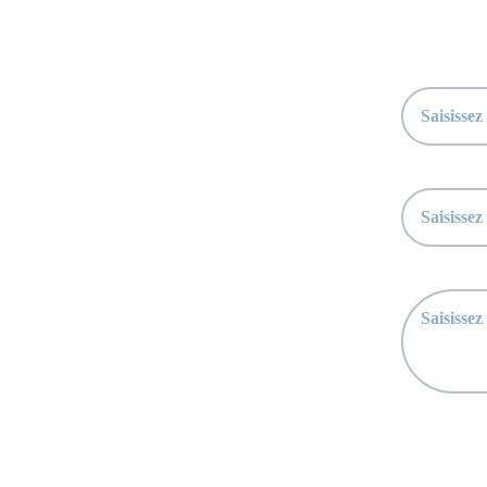
Sai
Nom*
Votre ema
Message*